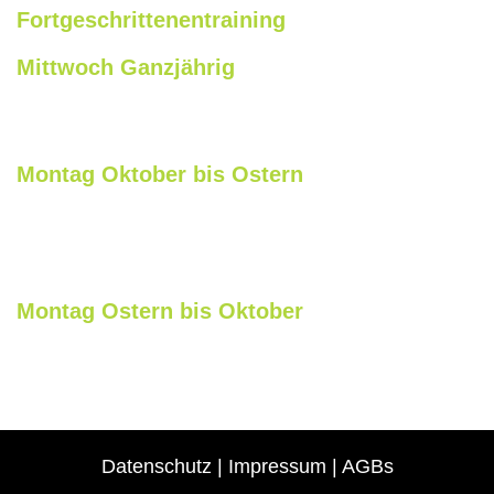
Fortgeschrittenentraining
Mittwoch Ganzjährig
18:30 – 20:15 Uhr
Laufbahn Hans Reif Sportzentrum Oberasbach
Montag Oktober bis Ostern
18:00 – 20:00 Uhr
Sporthalle Grundschule Kirchweg, Oberasbach
(erst draußen, dann drinnen)
Montag Ostern bis Oktober
18:00 – 20:00 Uhr
Laufbahn Hans Reif Sportzentrum Oberasbach
Datenschutz
|
Impressum
|
AGBs