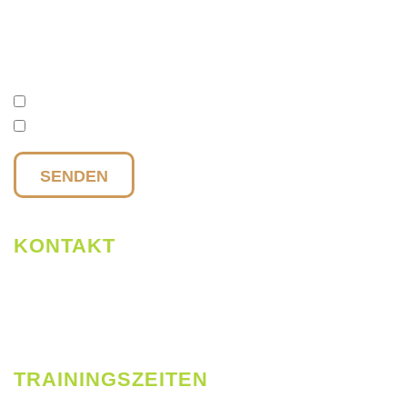
Datenschutz
Anmeldung Newsletter
SENDEN
KONTAKT
info@lifeletics.de
+49 177 27 010 85
TRAININGSZEITEN